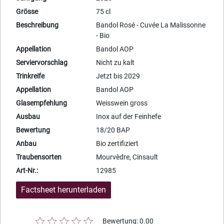
Grösse
75 cl
Beschreibung
Bandol Rosé - Cuvée La Malissonne
- Bio
Appellation
Bandol AOP
Serviervorschlag
Nicht zu kalt
Trinkreife
Jetzt bis 2029
Appellation
Bandol AOP
Glasempfehlung
Weisswein gross
Ausbau
Inox auf der Feinhefe
Bewertung
18/20 BAP
Anbau
Bio zertifiziert
Traubensorten
Mourvèdre, Cinsault
Art-Nr.:
12985
Factsheet herunterladen
Bewertung: 0.00