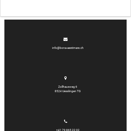
info@bona-aestimare.ch
Zollhausweg 6
8524 Uesslingen TG
+41 79 865 22 02