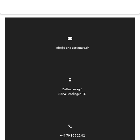
info@bona-aestimare.ch
Zollhausweg 6
8524 Uesslingen TG
+41 79 865 22 02