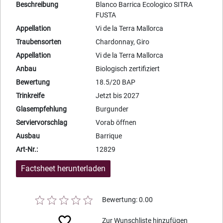
Beschreibung
Blanco Barrica Ecologico SITRA
FUSTA
Appellation
Vi de la Terra Mallorca
Traubensorten
Chardonnay, Giro
Appellation
Vi de la Terra Mallorca
Anbau
Biologisch zertifiziert
Bewertung
18.5/20 BAP
Trinkreife
Jetzt bis 2027
Glasempfehlung
Burgunder
Serviervorschlag
Vorab öffnen
Ausbau
Barrique
Art-Nr.:
12829
Factsheet herunterladen
Bewertung: 0.00
Zur Wunschliste hinzufügen