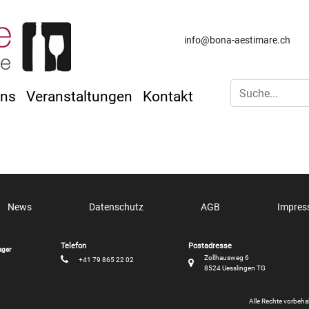
info@bona-aestimare.ch
uns
Veranstaltungen
Kontakt
News
Datenschutz
AGB
Impre
ager
Zollhausweg 6
+41 79 865 22 02
8524 Uesslingen TG
Alle Rechte vorbeh