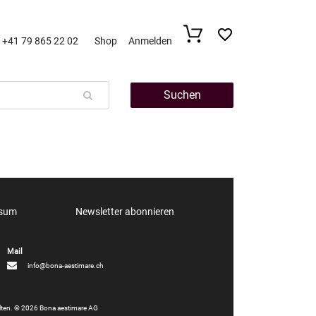
+41 79 865 22 02
Shop
Anmelden
Suchen
ssum
Newsletter abonnieren
info@bona-aestimare.ch
alten. © 2026 Bona aestimare AG