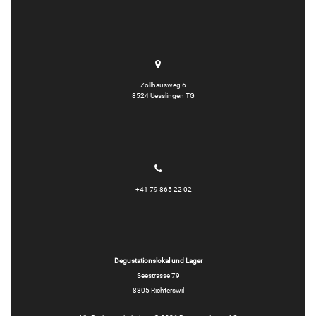
Zollhausweg 6
8524 Uesslingen TG
+41 79 865 22 02
Degustationslokal und Lager
Seestrasse 79
8805 Richterswil