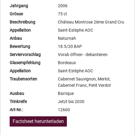
Jahrgang
2006
Grösse
75 cl
Beschreibung
Château Montrose 2ème Grand Cru
Appellation
Saint-Estèphe AOC
Anbau
Naturnah
Bewertung
18.5/20 BAP
Serviervorschlag
Vorab öffnen - dekantieren
Glasempfehlung
Bordeaux
Appellation
Saint-Estèphe AOC
Traubensorten
Cabernet Sauvignon, Merlot,
Cabernet Franc, Petit Verdot
Ausbau
Barrique
Trinkreife
Jetzt bis 2030
Art-Nr.:
12660
Factsheet herunterladen