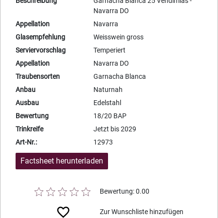
Beschreibung
Garnacha Blanca 25 Vendimias -
Navarra DO
Appellation
Navarra
Glasempfehlung
Weisswein gross
Serviervorschlag
Temperiert
Appellation
Navarra DO
Traubensorten
Garnacha Blanca
Anbau
Naturnah
Ausbau
Edelstahl
Bewertung
18/20 BAP
Trinkreife
Jetzt bis 2029
Art-Nr.:
12973
Factsheet herunterladen
Bewertung: 0.00
Zur Wunschliste hinzufügen