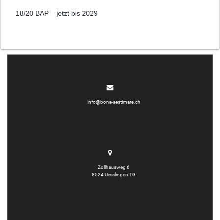
18/20 BAP – jetzt bis 2029
info@bona-aestimare.ch
Zollhausweg 6
8524 Uesslingen TG