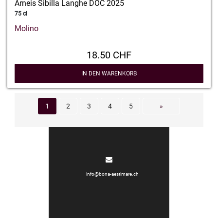
Arneis Sibilla Langhe DOC 2025
75 cl
Molino
18.50 CHF
IN DEN WARENKORB
1
2
3
4
5
»
info@bona-aestimare.ch