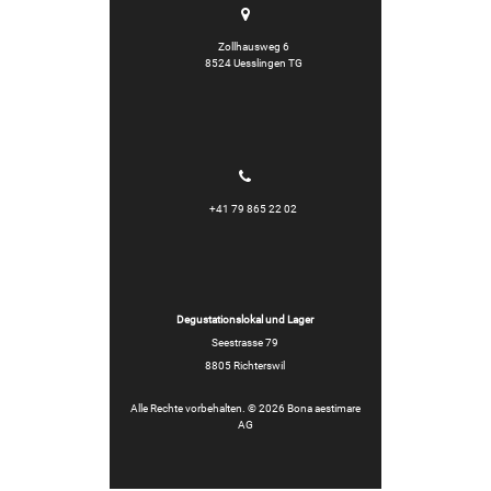
Zollhausweg 6
8524 Uesslingen TG
+41 79 865 22 02
Degustationslokal und Lager
Seestrasse 79
8805 Richterswil
Alle Rechte vorbehalten. © 2026 Bona aestimare
AG