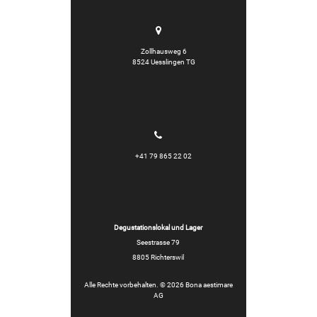
Zollhausweg 6
8524 Uesslingen TG
+41 79 865 22 02
Degustationslokal und Lager
Seestrasse 79
8805 Richterswil
Alle Rechte vorbehalten. © 2026 Bona aestimare
AG